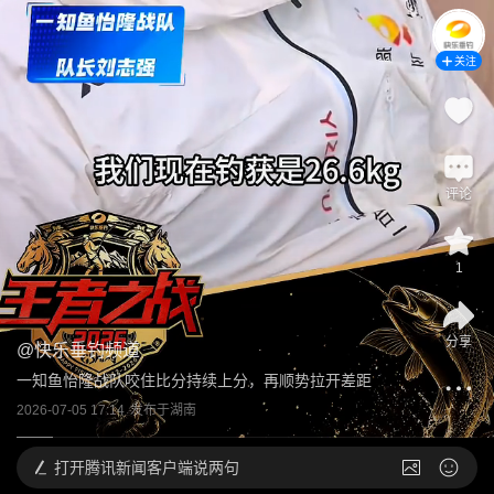
关注
评论
1
分享
@
快乐垂钓频道
一知鱼怡隆战队咬住比分持续上分，再顺势拉开差距
2026-07-05 17:14
发布于
湖南
打开
腾讯新闻客户端说两句