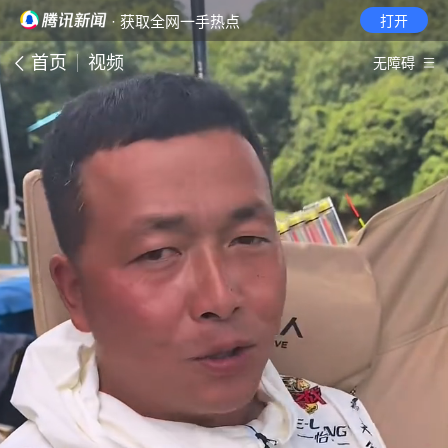
· 获取全网一手热点
打开
首页
视频
无障碍