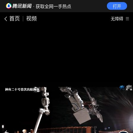
· 获取全网一手热点
打开
首页
视频
无障碍