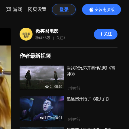
游戏
网页设置
登录
安装电脑版
内容更精彩
微笑君电影
关注
粉丝
2.5万
|
关注
3
作者最新视频
当我跟兄弟并肩作战时《雷
神3》
2
|
00:19
-7小时前
追逐赛开始了《老九门》
1170
|
00:21
-6小时前