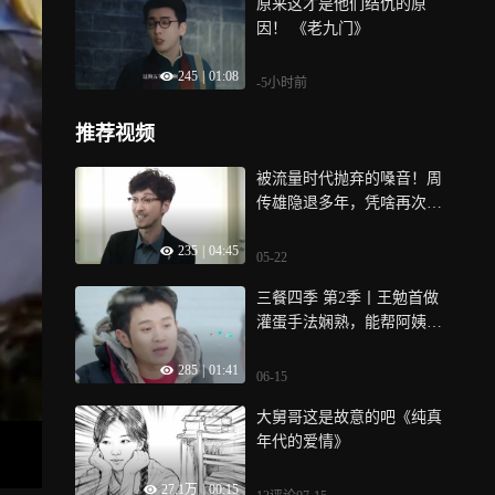
原来这才是他们结仇的原
因！ 《老九门》
245
|
01:08
-5小时前
推荐视频
被流量时代抛弃的嗓音！周
传雄隐退多年，凭啥再次杀
疯
235
|
04:45
05-22
三餐四季 第2季丨王勉首做
灌蛋手法娴熟，能帮阿姨打
小工了！
285
|
01:41
06-15
大舅哥这是故意的吧《纯真
年代的爱情》
27.1万
|
00:15