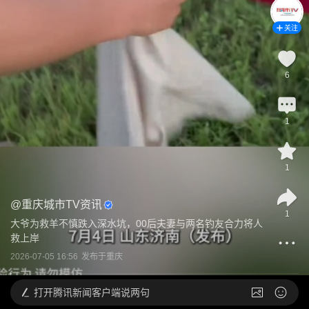
关注
6
1
1
@
重庆城市TV资讯
1
大爷为救羊不慎跌入深水坑，00后夫妻与两名钓友合力将人
救上岸
2026-07-05 16:56
发布于
重庆
打开
腾讯新闻客户端说两句