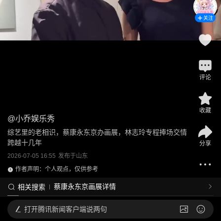
关注
评论
收藏
@
小乔娱乐秀
综艺里的老相识，蔡康永东京办画展，林志玲专程捧场交情
跨越十几年
分享
2026-07-05 16:55
发布于
山东
作者声明：个人观点，仅供参考
蔡康永东京画展详情
相关搜索
打开
腾讯新闻客户端说两句