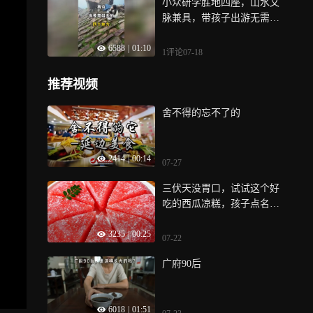
小众研学胜地四座，山水文
脉兼具，带孩子出游无需高
额开销
6588
|
01:10
1评论
07-18
推荐视频
舍不得的忘不了的
2414
|
00:14
07-27
三伏天没胃口，试试这个好
吃的西瓜凉糕，孩子点名要
吃，Q弹软糯，清爽可口又
3235
|
00:25
消暑
07-22
广府90后
6018
|
01:51