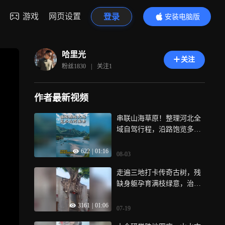
游戏
网页设置
登录
安装电脑版
内容更精彩
哈里光
关注
粉丝
1830
|
关注
1
作者最新视频
串联山海草原！整理河北全
域自驾行程，沿路饱览多样
绝美景致
622
|
01:16
08-03
走遍三地打卡传奇古树，残
缺身躯孕育满枝绿意，治愈
低谷心绪
3161
|
01:06
07-19