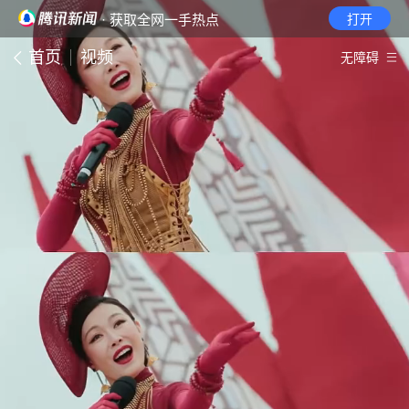
· 获取全网一手热点
打开
首页
视频
无障碍