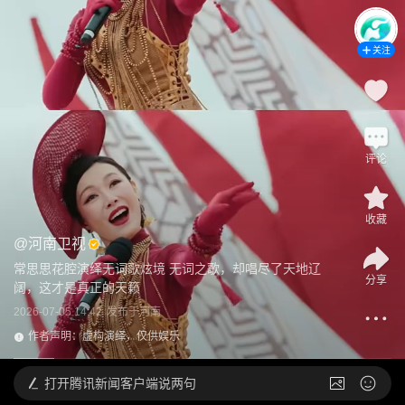
关注
评论
收藏
@
河南卫视
常思思花腔演绎无词歌炫境 无词之歌，却唱尽了天地辽
分享
阔，这才是真正的天籁
2026-07-05 14:42
发布于
河南
作者声明：虚构演绎，仅供娱乐
打开
腾讯新闻客户端说两句