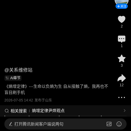
关注
2
1
3
@
关系维修站
AI章节
12
《熵增定律》---生命以负熵为生 自从接触了熵，我再也不
盲目刷手机
2026-07-05 14:42
发布于
山东
熵增定律尹烨观点
相关搜索
打开
腾讯新闻客户端说两句