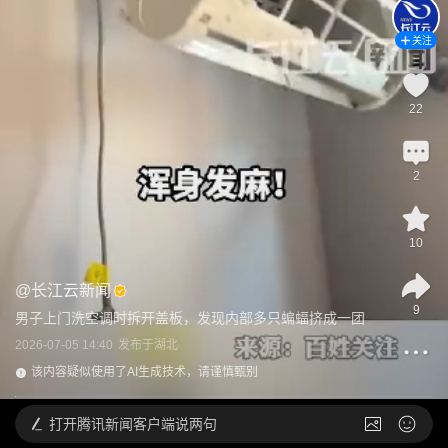
关注
22
2
10
@
长江云新闻
9
男子上门洗空调时拆开盖板，发现内部多只蝙蝠挤成一团
2026-07-05 14:40
发布于
湖北
该内容疑似使用了AI生成技术，请谨慎甄别
打开
腾讯新闻客户端说两句