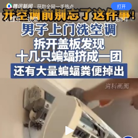
· 获取全网一手热点
打开
首页
视频
无障碍