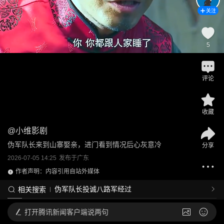
关注
5
评论
收藏
@
小维影剧
伪军队长来到山寨娶亲，进门看到情况后心灰意冷
分享
2026-07-05 14:25
发布于
广东
作者声明：内容引用自站外媒体
伪军队长投诚八路军经过
相关搜索
打开
腾讯新闻客户端说两句