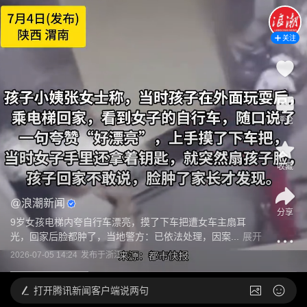
关注
评论
收藏
@
浪潮新闻
分享
9岁女孩电梯内夸自行车漂亮，摸了下车把遭女车主扇耳
光，回家后脸都肿了，当地警方：已依法处理，因案...
展开
2026-07-05 14:24
发布于
浙江
打开
腾讯新闻客户端说两句