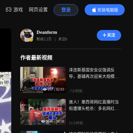
游戏
网页设置
登录
安装电脑版
内容更精彩
Deanform
关注
粉丝
2.2万
|
关注
0
作者最新视频
泽连斯基国安会议强调反
导，基辅再次迎来大规模导
弹饱和打击空袭：28枚导弹
257
|
02:03
无一遭拦截
-7小时前
骇人！墨西哥网红直播时当
街遭爆头枪杀：多名网红接
连死于帮派仇杀，或与内部
9646
|
00:50
倒戈有关
11小时前