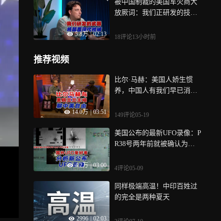
被中国制裁的美国军火商大
放厥词：我们正研发的技
术，能让上世纪50年代后枪
5.8万
|
02:13
械全部过时
18评论
13小时前
推荐视频
比尔·马赫：美国人娇生惯
养，中国人有我们早已消失
的特质——自律
14.0万
|
03:51
149评论
05-19
美国公布的最新UFO录像：P
R38号两年前就被确认为摄
像设备衍射尖峰
4.2万
|
03:00
4评论
05-09
同样极端高温！中印百姓过
的完全是两种夏天
2996
|
02:03