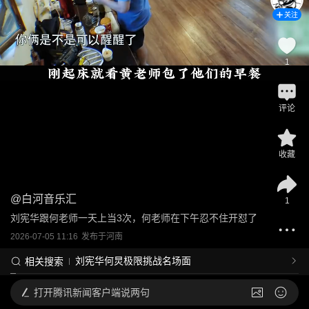
关注
1
评论
收藏
@
白河音乐汇
1
刘宪华跟何老师一天上当3次，何老师在下午忍不住开怼了
2026-07-05 11:16
发布于
河南
刘宪华何炅极限挑战名场面
相关搜索
打开
腾讯新闻客户端说两句