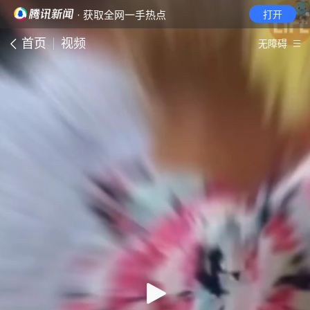
· 获取全网一手热点
打开
首页
视频
无障碍