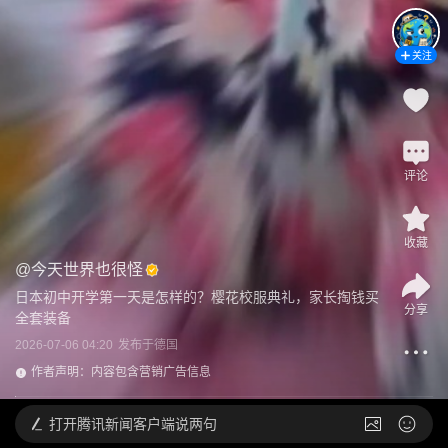
关注
评论
收藏
@
今天世界也很怪
日本初中开学第一天是怎样的？樱花校服典礼，家长掏钱买
分享
全套装备
2026-07-06 04:20
发布于
德国
作者声明：内容包含营销广告信息
打开
腾讯新闻客户端说两句