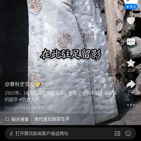
关注
818
126
219
@
春秋史官号
712
1922年，16岁的婉容婚前留影，定格了一生中最干净明媚
的韶华
 #
历史人物
2026-07-05 09:09
发布于
辽宁
末代皇后婉容生平
相关搜索
打开
腾讯新闻客户端说两句