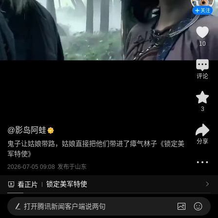
关注
10
评论
3
@
影岛阿蛙
分享
鬼子让姑娘带路，姑娘直接把他们带进了瘴气林子《锁定美
军特使》
2026-07-05 09:08
发布于
山东
锁定美军特使
看正片
打开
腾讯新闻客户端说两句