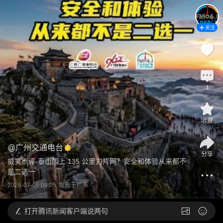
关注
1
收藏
@
广州交通电台
分享
威笑点评-泰山围上 135 公里刀片网？安全和体验从来都不
是二选一
2026-07-05 09:05
发布于
广东
打开
腾讯新闻客户端说两句