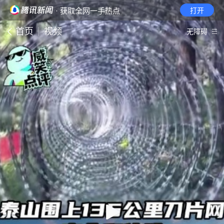
· 获取全网一手热点
打开
首页
视频
无障碍