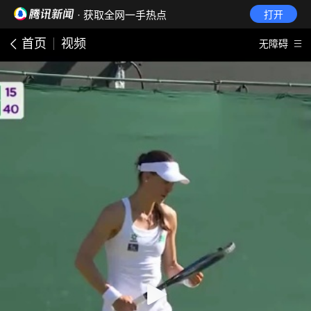
· 获取全网一手热点
打开
首页
视频
无障碍