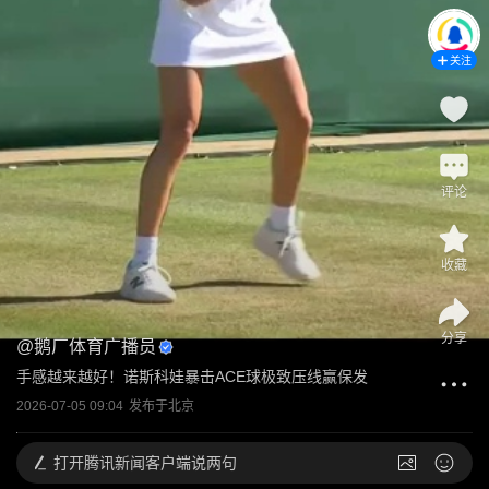
关注
评论
收藏
分享
@
鹅厂体育广播员
手感越来越好！诺斯科娃暴击ACE球极致压线赢保发
2026-07-05 09:04
发布于
北京
打开
腾讯新闻客户端说两句