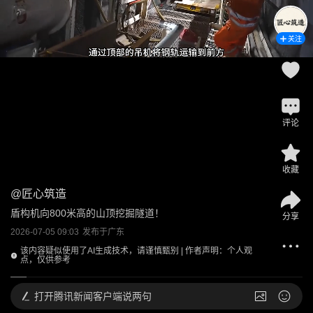
关注
评论
收藏
@
匠心筑造
盾构机向800米高的山顶挖掘隧道！
分享
2026-07-05 09:03
发布于
广东
该内容疑似使用了AI生成技术，请谨慎甄别 | 作者声明：个人观
点，仅供参考
打开
腾讯新闻客户端说两句