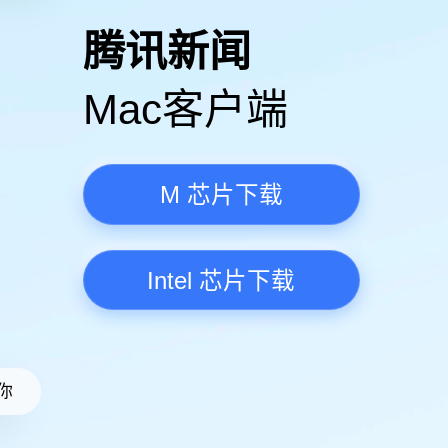
高清视频·更流畅
腾讯新
Mac客
M 芯
Intel