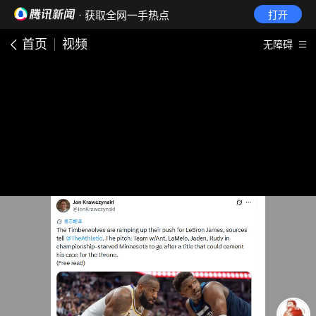
· 获取全网一手热点
打开
首页
视频
无障碍