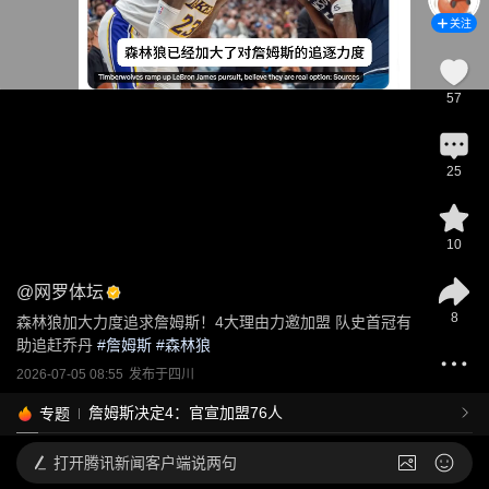
关注
57
25
10
@
网罗体坛
8
森林狼加大力度追求詹姆斯！4大理由力邀加盟 队史首冠有
助追赶乔丹
 #
詹姆斯
 #
森林狼
2026-07-05 08:55
发布于
四川
詹姆斯决定4：官宣加盟76人
专题
打开
腾讯新闻客户端说两句