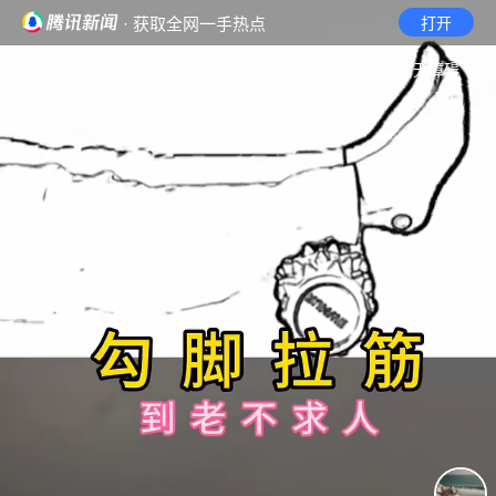
· 获取全网一手热点
打开
首页
视频
无障碍