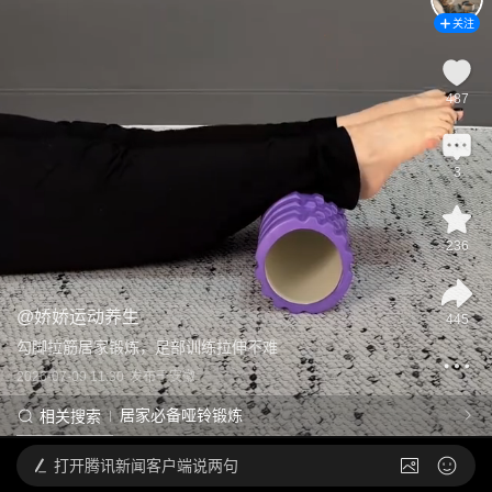
关注
487
3
236
@
娇娇运动养生
445
勾脚拉筋居家锻炼，足部训练拉伸不难
2026-07-09 11:30
发布于
安徽
居家必备哑铃锻炼
相关搜索
打开
腾讯新闻客户端说两句