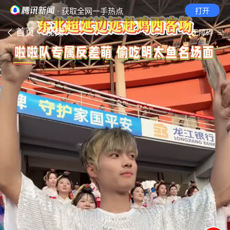
· 获取全网一手热点
打开
首页
视频
无障碍