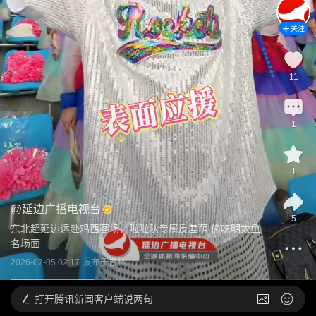
关注
11
1
1
@
延边广播电视台
5
东北超延边远赴鸡西客场，啦啦队专属反差萌 偷吃明太鱼
名场面
2026-07-05 02:17
发布于
吉林
打开
腾讯新闻客户端说两句