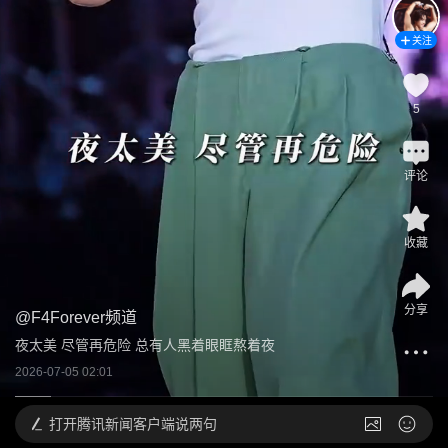
关注
5
评论
收藏
分享
@
F4Forever频道
夜太美 尽管再危险 总有人黑着眼眶熬着夜
2026-07-05 02:01
打开
腾讯新闻客户端说两句