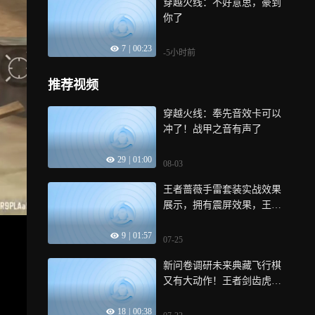
穿越火线：不好意思，豪到
你了
7
|
00:23
-5小时前
推荐视频
穿越火线：奉先音效卡可以
冲了！战甲之音有声了
29
|
01:00
08-03
王者蔷薇手雷套装实战效果
展示，拥有震屏效果，王翼
雷同款数值！
9
|
01:57
07-25
新问卷调研未来典藏飞行棋
又有大动作！王者剑齿虎、
五色琉璃
18
|
00:38