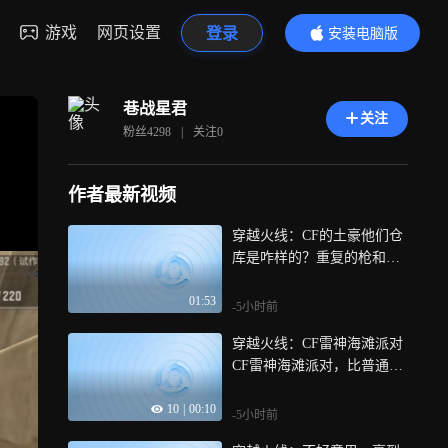
游戏
网页设置
登录
安装电脑版
内容更精彩
巷战星君
关注
粉丝
4298
|
关注
0
作者最新视频
穿越火线：CF的土豪他们仓
库是咋样的？重复的枪和皮
肤是为了炫耀吗
01:53
-5小时前
穿越火线：CF雷神海滩派对
CF雷神海滩派对，比普通雷
神皮肤耐看太多！！
10
|
00:10
-5小时前