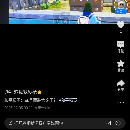
关注
1
评论
收藏
分享
@
别追我我没枪
和平精英：ak里面装大炮了？
 #
和平精英
2026-07-05 00:11
发布于
河南
打开
腾讯新闻客户端说两句