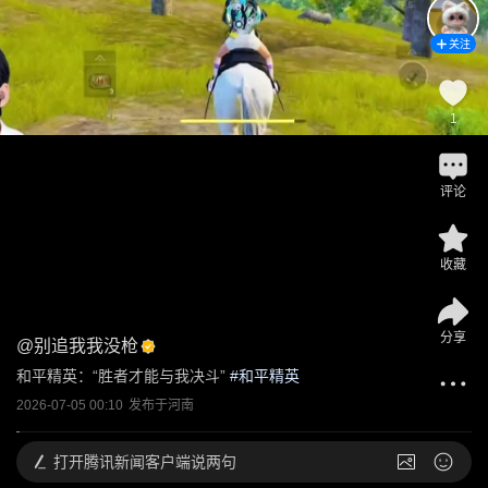
关注
1
评论
收藏
分享
@
别追我我没枪
和平精英：“胜者才能与我决斗”
 #
和平精英
2026-07-05 00:10
发布于
河南
打开
腾讯新闻客户端说两句