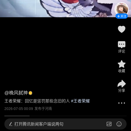
关注
评论
收藏
分享
@
晚风弑神
王者荣耀：回忆是惩罚那些念旧的人
 #
王者荣耀
2026-07-05 00:09
发布于
河南
打开
腾讯新闻客户端说两句