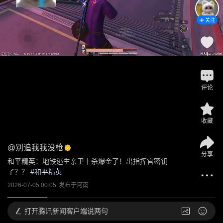
关注
1
评论
收藏
@
别追我我没枪
分享
和平精英：地铁逃生亲卫十杀爆金了！出指挥官密钥
了？？
 #
和平精英
2026-07-05 00:05
发布于
河南
打开
腾讯新闻客户端说两句