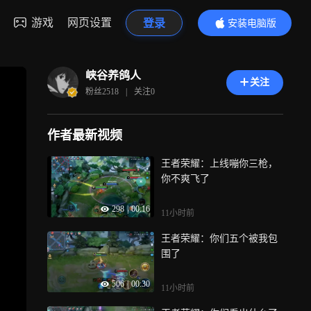
游戏
网页设置
登录
安装电脑版
内容更精彩
峡谷养鸽人
关注
粉丝
2518
|
关注
0
作者最新视频
王者荣耀：上线嘣你三枪，
你不爽飞了
298
|
00:16
11小时前
王者荣耀：你们五个被我包
围了
506
|
00:30
11小时前