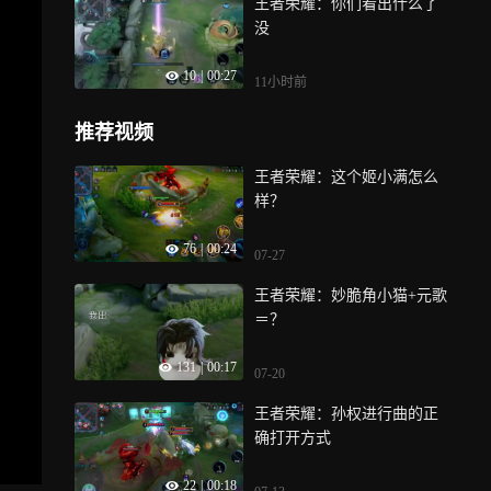
王者荣耀：你们看出什么了
没
10
|
00:27
11小时前
推荐视频
王者荣耀：这个姬小满怎么
样？
76
|
00:24
07-27
王者荣耀：妙脆角小猫+元歌
＝？
131
|
00:17
07-20
王者荣耀：孙权进行曲的正
确打开方式
22
|
00:18