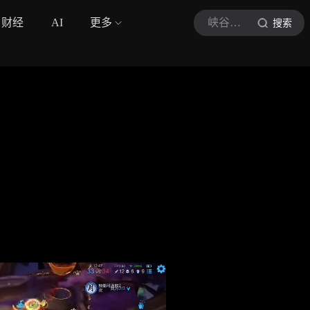
财经
AI
更多
峡谷养鸽人
搜索