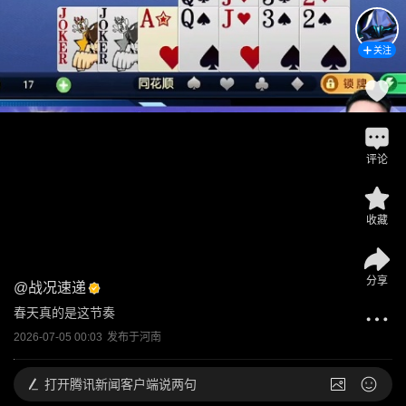
关注
评论
收藏
分享
@
战况速递
春天真的是这节奏
2026-07-05 00:03
发布于
河南
打开
腾讯新闻客户端说两句