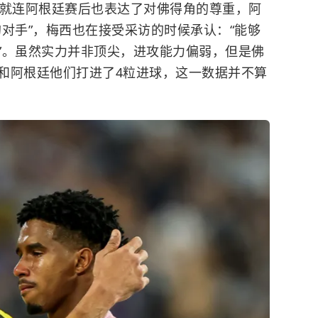
。就连阿根廷赛后也表达了对佛得角的尊重，阿
对手”，梅西也在接受采访的时候承认：“能够
”。虽然实力并非顶尖，进攻能力偏弱，但是佛
和阿根廷他们打进了4粒进球，这一数据并不算