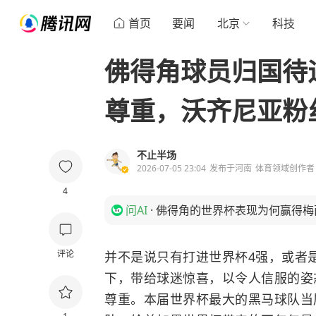
首页
要闻
北京
科技
佛得角球员归国待
尊重，沃齐尼亚粉丝
不止半场
2026-07-05 23:04
发布于
河南
体育领域创作者
4
问AI
·
佛得角的世界杯表现为何赢得梅
评论
并不是说只有打进世界杯4强，或者
下，带给球迷惊喜，以令人信服的姿
尊重。本届世界杯最大的黑马球队当