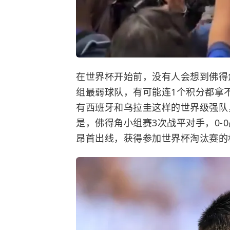
在世界杯开始前，没有人会想到佛得
组最弱球队，有可能连1个积分都拿
有西班牙和乌拉圭这样的世界级强队
是，佛得角小组赛3次战平对手，0-0
昂首出线，获得参加世界杯淘汰赛的