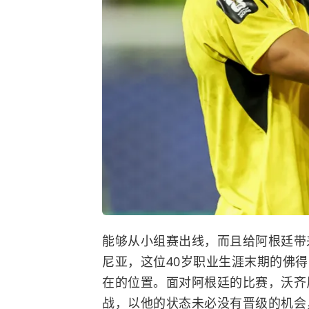
能够从小组赛出线，而且给阿根廷带
尼亚，这位40岁职业生涯末期的佛
在的位置。面对阿根廷的比赛，沃齐
战，以他的状态未必没有晋级的机会