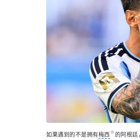
如果遇到的不是拥有
梅西
的阿根廷