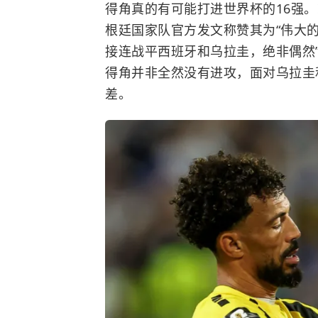
得角真的有可能打进世界杯的16强
根廷国家队官方发文称赞其为“伟大的
接连战平西班牙和乌拉圭，绝非偶然
得角并非全然没有进攻，面对乌拉圭
差。