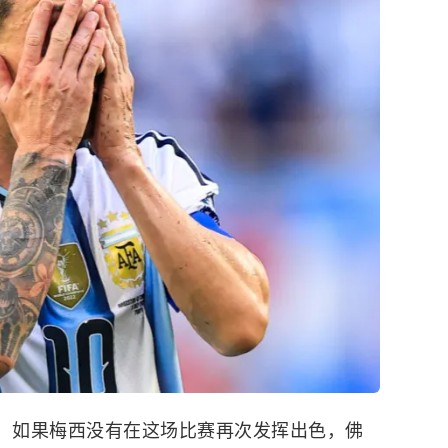
，如果梅西没有在这场比赛再次发挥出色，佛