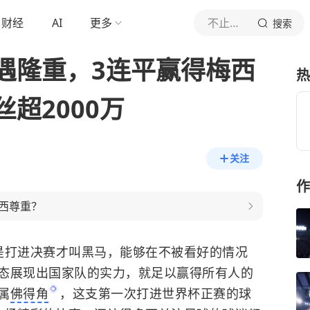
财经
AI
更多
不止半场
搜索
遇隆重，3连平赢得梅西
热
超2000万
关注
作
西尊重？
是打进决赛才叫黑马，能够在不被看好的情况
态展现出国家队的实力，就足以赢得所有人的
属
佛得角
，这支第一次打进世界杯正赛的球