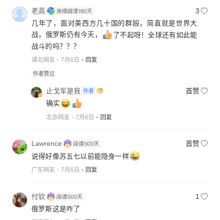
老高
3
几年了，面对美西方几十国的群殴，简直就是世界大
战，俄罗斯仍有今天，
了不起呀！全球还有如此能
战斗的吗？？？
湖北网友
7月6日
回复
作者赞过
止戈军是我
首赞
作者
确实
北京网友
7月6日
回复
Lawrence
首赞
说得好像苏五七以前能隐身一样
广东网友
7月6日
回复
付钦
1
俄罗斯这是咋了