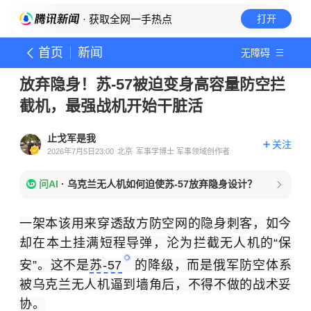
· 获取全网一手热点
打开
首页
新闻
无障碍
放弃隐身！苏-57被迫变身高容量防空拦
截机，最强战机开始干脏活
止戈军是我
关注
2026年7月5日23:00
北京
军事学博士 军事领域创作者
问AI
·
乌克兰无人机如何迫使苏-57放弃隐身设计？
一架本该用来穿透敌方防空网的隐身刺客，如今
却在本土挂满短程导弹，沦为拦截无人机的“保
安”。这不是
苏-57
的降级，而是俄军防空体系
被乌克兰无人机逼到墙角后，不得不做的战术妥
协。