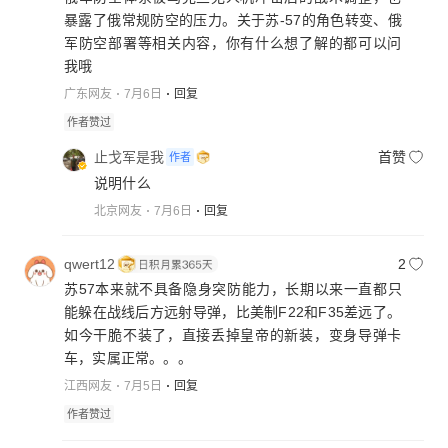
暴露了俄常规防空的压力。关于苏-57的角色转变、俄
军防空部署等相关内容，你有什么想了解的都可以问
我哦
广东网友
7月6日
回复
作者赞过
止戈军是我
首赞
作者
说明什么
北京网友
7月6日
回复
qwert12
2
苏57本来就不具备隐身突防能力，长期以来一直都只
能躲在战线后方远射导弹，比美制F22和F35差远了。
如今干脆不装了，直接丢掉皇帝的新装，变身导弹卡
车，实属正常。。。
江西网友
7月5日
回复
作者赞过