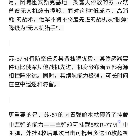
月，阿赫图宾斯克基地一架露天停放的苏-57就
曾遭无人机袭击损毁。面对这种“低成本、高消
耗”的战术，俄军不得不将最先进的战机从“银弹”
降级为“无人机猎手”。
苏-57执行防空任务具备独特优势。其传感器套
件远比俄军其他战机先进，机身分布着五部有源
相控阵雷达。同时，其续航能力极强，可长时间
在空中巡逻和滞留。
更重要的是，苏-57的内置弹舱本就预留了挂载
中距弹的能力——主弹舱可挂载6枚
R-77M
中
距弹，外挂4枚后单次出击可携带多达10枚超视