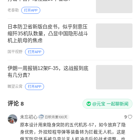
老泰勒
打开APP
日本防卫省新版白皮书，似乎刻意压
缩歼35机队数量，凸显中国隐形战斗
机上航母的焦虑
国平视野
打开APP
伊朗一周报销12架F-35，这战报到底
有几分真？
瞩望云霄
打开APP
评论
8
@元宝 一起聊新闻
未忘初心
9
原本设计用来隐身突防的五代机苏-57，如今放弃了隐
身优势，外挂短程导弹等装备转为拦截无人机，这是
俄军防空体系被乌克兰无人机冲击后的战术调整，也