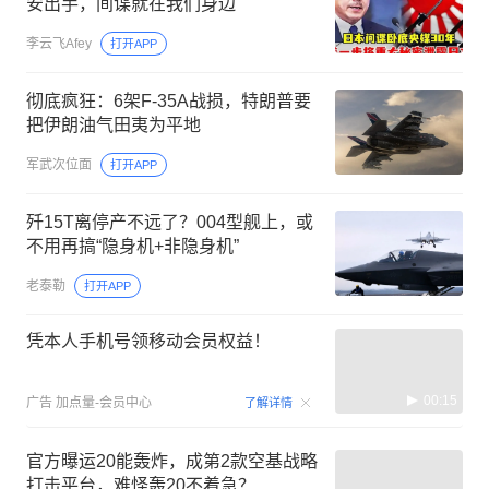
安出手，间谍就在我们身边
李云飞Afey
打开APP
彻底疯狂：6架F-35A战损，特朗普要
把伊朗油气田夷为平地
军武次位面
打开APP
歼15T离停产不远了？004型舰上，或
不用再搞“隐身机+非隐身机”
老泰勒
打开APP
凭本人手机号领移动会员权益！
00:15
广告
加点量-会员中心
了解详情
官方曝运20能轰炸，成第2款空基战略
打击平台，难怪轰20不着急？