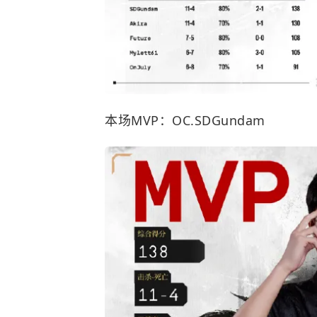
本场MVP：OC.SDGundam