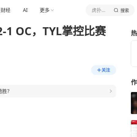
财经
AI
更多
虎扑体育内容
搜索
2-1 OC，TYL掌控比赛
热
关注
作
稳胜？