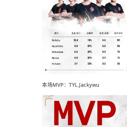
本场MVP：TYL.Jackywu