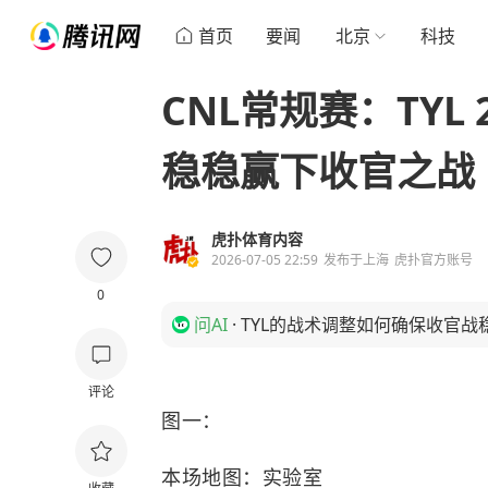
首页
要闻
北京
科技
CNL常规赛：TYL 
稳稳赢下收官之战
虎扑体育内容
2026-07-05 22:59
发布于
上海
虎扑官方账号
0
问AI
·
TYL的战术调整如何确保收官战
评论
图一：
本场地图：实验室