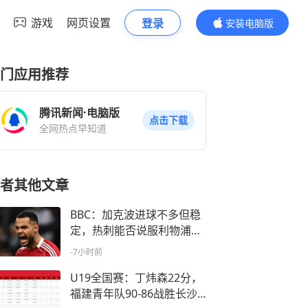
游戏
网页设置
登录
安装电脑版
内容更精彩
门应用推荐
腾讯新闻·电脑版
点击下载
全网热点早知道
者其他文章
BBC：加克波进球不多但稳
定，热刺能否说服利物浦卖
他待观察
-7小时前
U19全国赛：丁炜森22分，
福建青年队90-86战胜长沙