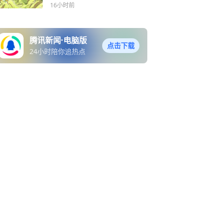
骑行体验活动期间交通管制
16小时前
的公告
腾讯新闻·电脑版
点击下载
24小时陪你追热点