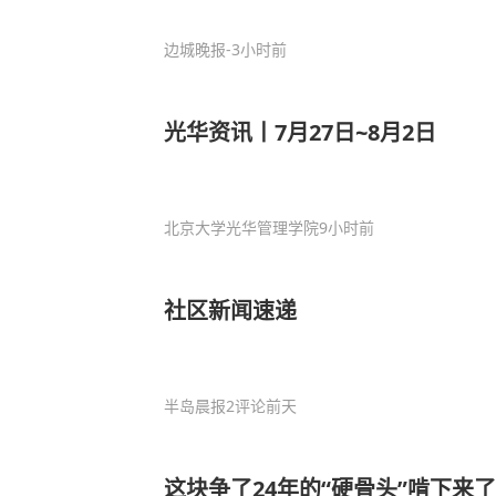
边城晚报
-3小时前
光华资讯丨7月27日~8月2日
北京大学光华管理学院
9小时前
社区新闻速递
半岛晨报
2评论
前天
这块争了24年的“硬骨头”啃下来