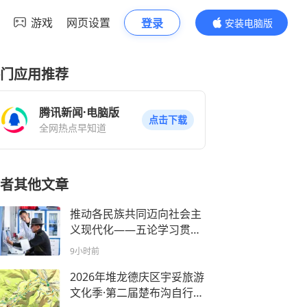
游戏
网页设置
登录
安装电脑版
内容更精彩
门应用推荐
腾讯新闻·电脑版
点击下载
全网热点早知道
者其他文章
推动各民族共同迈向社会主
义现代化——五论学习贯彻
民族团结进步促进法
9小时前
2026年堆龙德庆区宇妥旅游
文化季·第二届楚布沟自行车