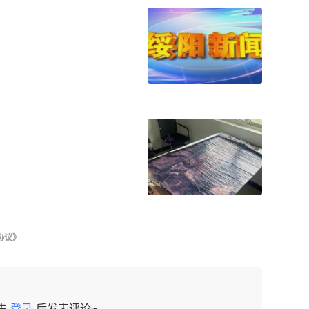
协议》
先
登录
后发表评论~