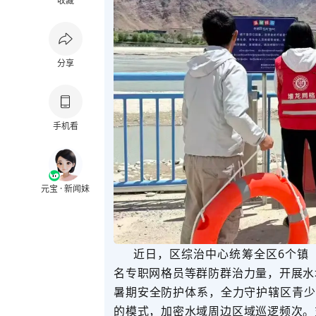
收藏
分享
手机看
元宝 · 新闻妹
近日，
区综治中心
统筹
全区
6
个
镇
名专职网格员等
群防群治
力量，
开展水
暑期安全防护体系，全力守护辖区青少
的
模式，加密
水域
周边区域巡逻频次。