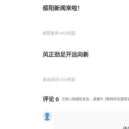
绥阳新闻来啦！
绥阳发布
14小时前
风正劲足开远向新
金台资讯
15小时前
评论
0
文明上网理性发言，请遵守
《新闻评论服务
请