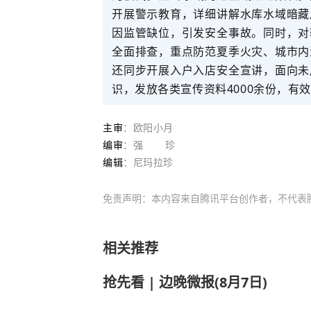
开展警示教育，详细讲解水库水域暗藏
因监管缺位，引发安全事故。
同时，
对
全面排查，重点防范夏季火灾、城市内
还同步开展入户入店安全宣讲，面向未
识，发放各类宣传资料
400
0
余份，有效
主审
：欧阳小月
编审
：强 珍
编辑
：尼玛拉珍
免责声明：本内容来自腾讯平台创作者，不代表
相关推荐
抢先看 | 边晚微报(8月7日)