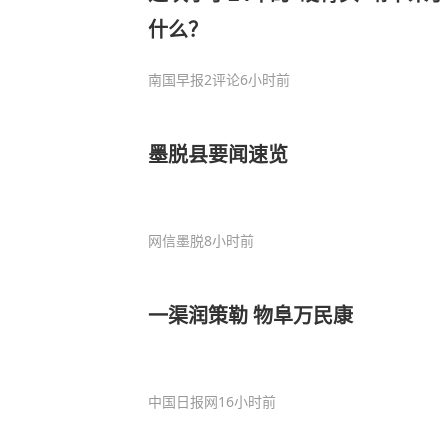
什么？
南国早报
2评论
6小时前
墨脱县要闻速览
网信墨脱
8小时前
一渠润策勒 物阜万民康
中国日报网
16小时前