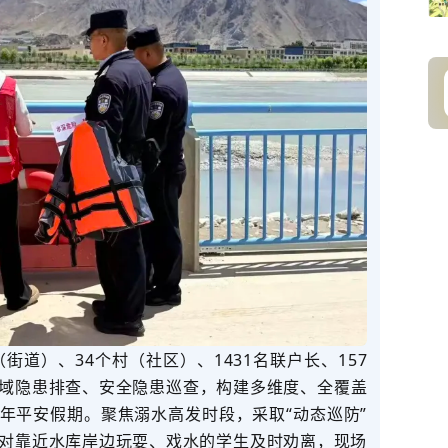
（街道）、
34
个
村
（社区）、
1431
名联户长、
157
域隐患排查
、
安全
隐患
巡查
，
构建多维度、全覆盖
年平安假期。聚焦溺水高发时段，采取
“
动态巡防
”
对靠近水库岸边玩耍、戏水的学生及时劝离，现场