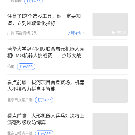
上观新闻
打开APP
注意了!这个选股工具，你一定要知
道，立刻领取量化指标!
00:18
广告
高能情绪龙头
了解详情
清华大学冠军团队联合启元机器人亮
相CMG机器人挑战赛——点球大战
扬眼
打开APP
看点前瞻｜拔河项目首登赛场，机器
人不拼蛮力拼自主智能
北京日报客户端
打开APP
看点前瞻｜人形机器人乒乓对决将上
演毫秒级攻防博弈
北京日报客户端
打开APP