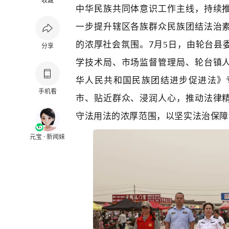
收藏
中华民族共同体意识工作主线，持续
一步提升辖区各族群众民族团结法治
7
的浓厚社会氛围。
月
5
日，
由
轮台县
分享
学技术局、
市场监督管理局、轮台镇
华人民共和国民族团结进步促进法》
手机看
市、贴近群众、浸润人心
，
推动法律
守法用法的浓厚
范围
，以坚实法治保障
元宝 · 新闻妹