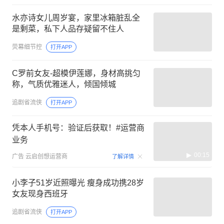
水亦诗女儿周岁宴，家里冰箱脏乱全
是剩菜，私下人品存疑留不住人
荧幕细节控
打开APP
C罗前女友-超模伊莲娜，身材高挑匀
称，气质优雅迷人，倾国倾城
追剧省流侠
打开APP
凭本人手机号：验证后获取！#运营商
业务
00:15
广告
云启创想运营商
了解详情
小李子51岁近照曝光 瘦身成功携28岁
女友现身西班牙
追剧省流侠
打开APP