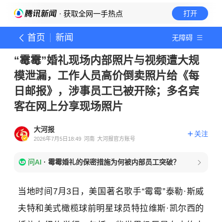
· 获取全网一手热点
打开
首页
新闻
无障碍
“霉霉”婚礼现场内部照片与视频遭大规
模泄漏，工作人员高价倒卖照片给《每
日邮报》，涉事员工已被开除；多名宾
客在网上分享现场照片
大河报
关注
2026年7月5日18:49
河南
大河报官方账号
问AI
·
霉霉婚礼的保密措施为何被内部员工突破？
当地时间7月3日，美国著名歌手“霉霉”泰勒·斯威
夫特和美式橄榄球前明星球员特拉维斯·凯尔西的