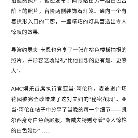
拍摄的照片，他还发布了两张站在另一组白色台
阶上的照片，台阶两侧装饰着灯笼。通向一个有
着拱形入口的门廊，一盏精巧的灯具营造出令人
惊叹的效果。
导演约瑟夫·卡恩也分享了一张在桃色楼梯拍摄的
照片，并形容这场婚礼“比他预想的更有趣、更感
人”。
AMC娱乐首席执行官亚当·阿伦称，麦迪逊广场
花园被完全改造成了这对夫妇的“秘密花园”。亚
当·阿伦在帖子中分享了当晚的每一个细节——凯
尔西身穿白色燕尾服，斯威夫特则穿着“令人惊艳
的白色婚纱”……