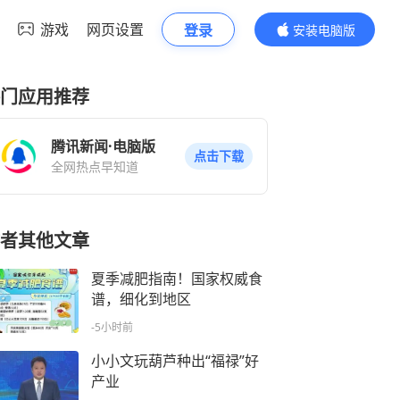
游戏
网页设置
登录
安装电脑版
内容更精彩
门应用推荐
腾讯新闻·电脑版
点击下载
全网热点早知道
者其他文章
夏季减肥指南！国家权威食
谱，细化到地区
-5小时前
小小文玩葫芦种出“福禄”好
产业