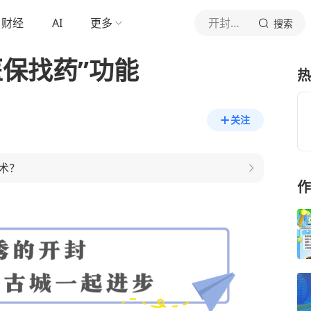
财经
AI
更多
开封融媒
搜索
保找药”功能
热
关注
术？
作