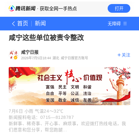
· 获取全网一手热点
打开
首页
新闻
无障碍
咸宁这些单位被责令整改
咸宁日报
关注
2026年7月5日18:44
湖北
咸宁日报官方账号
7月6日 小雨
气温24～32℃
新闻报料电话：0715—8128787
新鲜事、稀奇事、开心事、麻烦事，欢迎拨打热线电话，我
们愿意和您分享，帮您跑腿...