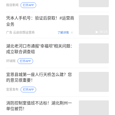
极目新闻
打开APP
凭本人手机号：验证后获取！#运营商
业务
00:15
广告
云启创想运营商
了解详情
湖北老河口市通报“幸福坝”相关问题：
成立联合调查组
环球网
打开APP
宣恩县城第一座人行天桥怎么建？您
的意见很重要！
宣恩发布
打开APP
消防控制室值班不达标！湖北荆州一
单位被罚！