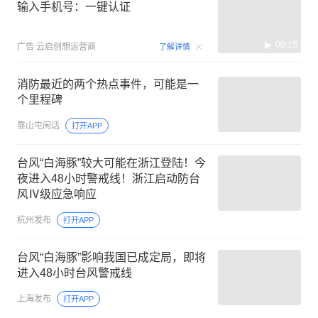
输入手机号：一键认证
00:15
广告
云启创想运营商
了解详情
消防最近的两个热点事件，可能是一
个里程碑
靠山屯闲话
打开APP
台风“白海豚”较大可能在浙江登陆！今
夜进入48小时警戒线！浙江启动防台
风Ⅳ级应急响应
杭州发布
打开APP
台风“白海豚”影响我国已成定局，即将
进入48小时台风警戒线
上海发布
打开APP