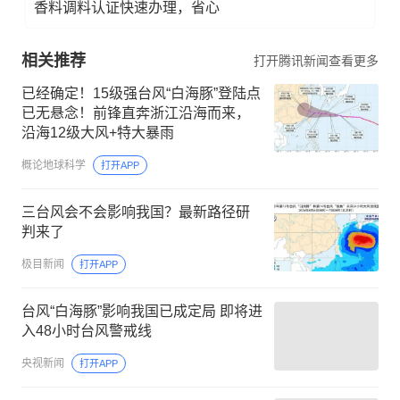
香料调料认证快速办理，省心
相关推荐
打开腾讯新闻查看更多
已经确定！15级强台风“白海豚”登陆点
已无悬念！前锋直奔浙江沿海而来，
沿海12级大风+特大暴雨
概论地球科学
打开APP
三台风会不会影响我国？最新路径研
判来了
极目新闻
打开APP
台风“白海豚”影响我国已成定局 即将进
入48小时台风警戒线
央视新闻
打开APP