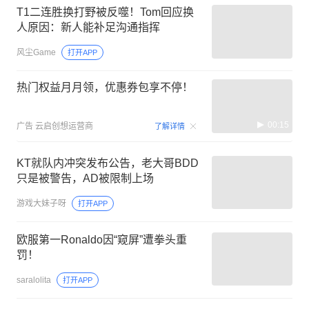
T1二连胜换打野被反噬！Tom回应换
人原因：新人能补足沟通指挥
风尘Game
打开APP
热门权益月月领，优惠券包享不停！
00:15
广告
云启创想运营商
了解详情
KT就队内冲突发布公告，老大哥BDD
只是被警告，AD被限制上场
游戏大妹子呀
打开APP
欧服第一Ronaldo因“窥屏”遭拳头重
罚！
saralolita
打开APP