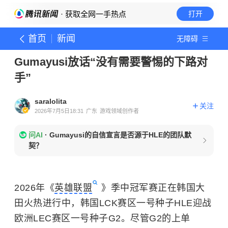
· 获取全网一手热点
打开
首页
新闻
无障碍
Gumayusi放话“没有需要警惕的下路对
手”
saralolita
关注
2026年7月5日18:31
广东
游戏领域创作者
问AI
·
Gumayusi的自信宣言是否源于HLE的团队默
契？
2026年《
英雄联盟
》季中冠军赛正在韩国大
田火热进行中，韩国LCK赛区一号种子HLE迎战
欧洲LEC赛区一号种子G2。尽管G2的上单