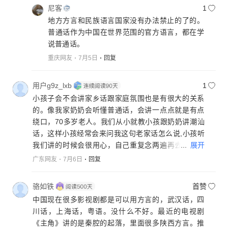
尼客
1
地方方言和民族语言国家没有办法禁止的了的。
普通话作为中国在世界范围的官方语言，都在学
说普通话。
重庆网友
7月5日
回复
用户g9z_lxb
1
小孩子会不会讲家乡话跟家庭氛围也是有很大的关系
的。像我家奶奶会听懂普通话，会讲一点点就是有点
绕口，70多岁老人。我们从小就教小孩跟奶奶讲潮汕
话，这样小孩经常会来问我这句老家话怎么说,小孩听
...
展开
我们讲的时候会很用心，自己重复念两遍再去跟奶奶
说，理解不了奶奶说的意思又搬原话跑来请教我们。
广东网友
7月6日
回复
慢慢就能说得很溜。我们都跟小孩说虽然在深圳生
活，但是回老家尽量跟身边的人交流老家话，要做会
骆如铁
首赞
讲家乡话的潮汕人
中国现在很多影视剧都是可以用方言的，武汉话，四
川话，上海话，粤语。没什么不好。最近的电视剧
《主角》讲的是秦腔的起落，里面很多陕西方言。推