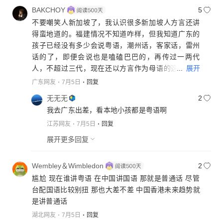
BAKCHOY
5
不要嘲笑人新加坡了，我认识很多新加坡人方言还讲
得蛮地道的。福建情况不知道咋样，但我知道广东的
孩子已经没有多少会说粤语，潮州话，客家话，雷州
话的了，即便会说也是嗑磕巴巴的，再传过一两代
...
展开
人，不超过三代，现在还以方言作为母语的这些人老
去以后，再想听这些方言只有去马来西亚找华人教了
广东网友
7月5日
回复
昨天大学广东同乡聚会，有些两夫妻都是广州本
无无无
2
地人的，感叹他们小孩的粤语比舒淇还差；如果夫妻
我去广东出差，看本地小孩都是粤语啊
双方有一个不会讲粤语的，在家就完全用普通话交流
江苏网友
7月5日
回复
了。
展开更多回复
Wembley＆Wimbledon
2
尴尬 现在谁讲粤语 在中国讲国语 那就是普通话 尽管
台配国语比较别扭 那也大差不差 中国香港未来趋势就
是讲普通话
湖北网友
7月5日
回复