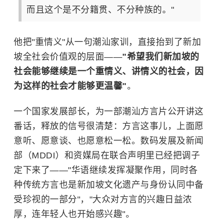
而且这个是不分籍贯、不分种族的。"
他把"重情义"从一句潮汕家训，直接抬到了新加
坡全社会价值观的层面——
"希望我们新加坡的
社会能够继续是一个重情义、讲情义的社会，因
为这样的社会才能够更温馨"
。
一个国家发展部长，为一部潮汕方言片公开讲这
番话，释放的信号很清楚：方言这事儿，上面愿
意听、愿意谈、也愿意松一松。数码发展及新闻
部（MDDI）和资媒局在联合声明里已经把调子
定下来了——"华语继续发挥凝聚作用，同时各
种传统方言也是新加坡文化遗产与身份认同中备
受珍视的一部分"，"大众对方言的兴趣日益浓
厚，连年轻人也开始感兴趣"。