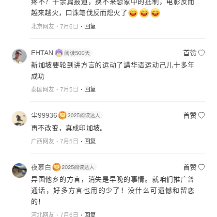
疼不？十余篇报道，换不来想象中的抵制，电影反而
越来越火，口诛笔伐反而熄火了
北京网友
7月6日
回复
EHTAN
首赞
新加坡要轮到讲方言的运动了講华语运动己儿十多年
成功
泰国网友
7月5日
回复
尘99936
首赞
再不改变，真成印加坡。
广西网友
7月5日
回复
夜慕白
首赞
异国他乡的方言，消失是早晚的事情。就咱们推广普
通话，好多方言也用的少了！没什么可遗憾和留恋
的！
河北网友
7月6日
回复