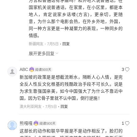
方言和普通话有矛盾吗？和外地人说普通话，在
国家机关说普通话，在家里，在小区里，都是本
地人，肯定说家乡话喽(方言)，更亲切，更随
意，为什么那个电影会热，在外乡外地，外国，
同一种方言更是一种凝聚力的表现，一种同乡的
情感。
新疆网友
7月5日
回复
展开更多回复
ABC
3
新加坡的政策是是想截流断水，隔断人心人情，是完
全反人性反文化根基的残酷政治手段不可长久。说是
为求生靠强国亲美，如今中国强大了为什么不靠近中
国，因为它骨子里就不认中国，倒行逆施！
澳大利亚网友
7月5日
回复
熊嘎嘎
1
这部长的动作和联华早报是不是动作相反了，脸打的