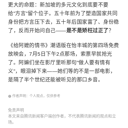
更大的命题：新加坡的多元文化到底要不要
给"方言"留个位子。五十年前为了塑造国家共同
身份把方言压下去，五十年后国家富了、身份稳
了，反而开始问自己——
是不是矫枉过正了
？
《给阿嬷的情书》潮语版在怡丰城的第四场免费
放映会，7月5日下午2点那场，索票早就抢光
了。阿嫲们坐在影厅里听那句"做人要有情有
义"，眼泪掉下来——她们等的不是一部电影，
是隔了半个世纪还能被听见的那口乡音。
作者声明：个人观点，仅供参考
免责声明
本文来自腾讯新闻客户端创作者，不代表腾讯新闻的观点和立
场。