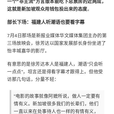
一个"非主流"方言版本能吃下总票房的近两成，
这就是新加坡观众用钱包投出来的态度
。
部长下场：福建人听潮语也要看字幕
7月4日那场是新报业媒体华文媒体集团主办的第
三场放映会，
徐芳达以国家发展部长身份坐进了
怡丰城嘉华的影厅。
有意思的是徐芳达本人是福建人，潮语"只会听
一点点"，坦言还是得看字幕才跟得上。但他受
访那几句话，分量不轻：
"电影的故事就像阿嬷所说，做人一定要有
情有义。新加坡很多我们的长辈们，他们
一直以来在处事待人也一样的有情有义，