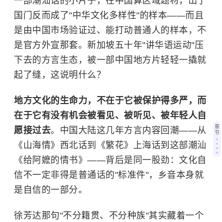
一部潮汕话的小片子，在中国算区域题材，出了
国门反而成了"中华文化多样性"的样本——而且
是由中国市场验证过、能打动普通人的样本，不
是官方外宣那套。新加坡五十年"讲华语运动"压
下去的方言生态，被一部中国地方片轻轻一撬就
起了缝，这说明什么？
地方文化的生命力，不在于它被保护得多严，而
在于它有没有机会被看见、被听见、被年轻人自
章
愿接过去
。中国大陆这几年方言内容回潮——从
节
《山海情》西北话到《繁花》上海话到这部潮汕
《给阿嬷的情书》——背后是同一股劲：文化自
信不一定非得是普通话的"标准件"，乡音本身就
是自信的一部分。
徐芳达那句"不分籍贯、不分种族"其实藏着一个