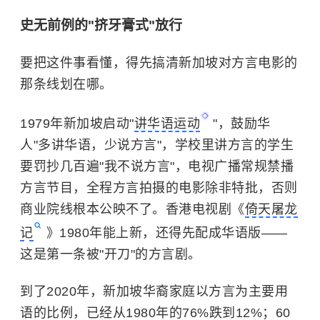
史无前例的"挤牙膏式"放行
要把这件事看懂，得先搞清新加坡对方言电影的
那条线划在哪。
1979年新加坡启动"
讲华语运动
"，鼓励华
人"多讲华语，少说方言"，学校里讲方言的学生
要罚抄几百遍"我不说方言"，电视广播常规禁播
方言节目，全程方言拍摄的电影除非特批，否则
商业院线根本公映不了。香港电视剧《
倚天屠龙
记
》1980年能上新，还得先配成华语版——
这是第一条被"开刀"的方言剧。
到了2020年，新加坡华裔家庭以方言为主要用
语的比例，已经从1980年的76%跌到12%；60