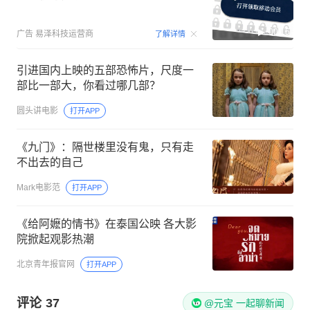
00:15
广告
易泽科技运营商
了解详情
引进国内上映的五部恐怖片，尺度一
部比一部大，你看过哪几部？
圆头讲电影
打开APP
《九门》：隔世楼里没有鬼，只有走
不出去的自己
Mark电影范
打开APP
《给阿嬷的情书》在泰国公映 各大影
院掀起观影热潮
北京青年报官网
打开APP
评论
37
@元宝 一起聊新闻