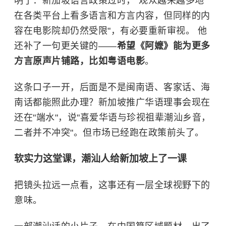
明了：新加坡语言政策过时，"观众越来越多地
在各类平台上看多语言和方言内容，但同样的内
容在电影院却仍然受限"，有必要重新审视。 他
还补了一句更关键的——
希望《阿嬷》能为更多
方言原声片铺路，比如粤语电影
。
这条口子一开，后面是不是闽南语、客家话、海
南话都能照此办理？新加坡推广华语理事会现在
还在"端水"，说"喜爱华语与珍视祖辈潮汕乡音，
二者并不冲突"。但市场已经跑在政策前头了。
软实力这堂课，潮汕人给新加坡上了一课
把镜头拉远一点看，这事还有一层全球视野下的
意味。