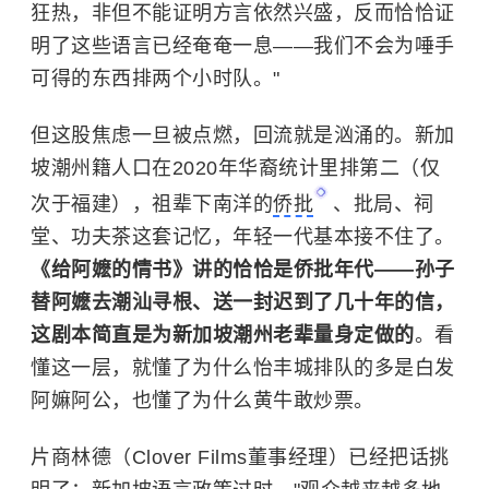
狂热，非但不能证明方言依然兴盛，反而恰恰证
明了这些语言已经奄奄一息——我们不会为唾手
可得的东西排两个小时队。"
但这股焦虑一旦被点燃，回流就是汹涌的。新加
坡潮州籍人口在2020年华裔统计里排第二（仅
次于福建），祖辈下南洋的
侨批
、批局、祠
堂、功夫茶这套记忆，年轻一代基本接不住了。
《给阿嬷的情书》讲的恰恰是侨批年代——孙子
替阿嬷去潮汕寻根、送一封迟到了几十年的信，
这剧本简直是为新加坡潮州老辈量身定做的
。看
懂这一层，就懂了为什么怡丰城排队的多是白发
阿嫲阿公，也懂了为什么黄牛敢炒票。
片商林德（Clover Films董事经理）已经把话挑