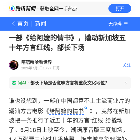
· 获取全网一手热点
打开
首页
新闻
无障碍
一部《给阿嬷的情书》，撬动新加坡五
十年方言红线，部长下场
嘻嘻哈哈看世界
关注
2026年7月5日18:27
江苏
问AI
·
部长下场是否意味方言将重获文化地位？
谁也没想到，一部在中国都算不上主流商业片的
潮汕方言电影《
给阿嬷的情书
》，竟然在新加
坡把一条推行了近五十年的方言"红线"给撬动
了。6月18日上映至今，潮语原音版三度加场，
1.4万张票三小时几乎售罄，怡丰城嘉华戏院外