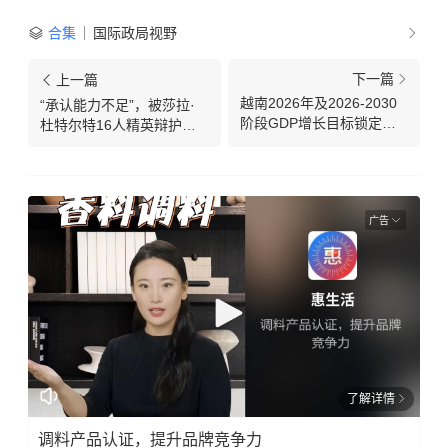
合集
国际政局视野
下一篇
上一篇
越南2026年及2026-2030
“承认能力不足”，被莎拉·
阶段GDP增长目标锁定两
杜特尔特16人精英辩护团
位数
法理压制，控方26人开庭
前集体教堂祷告
广告
了解详情
调料产品认证，提升品牌竞争力