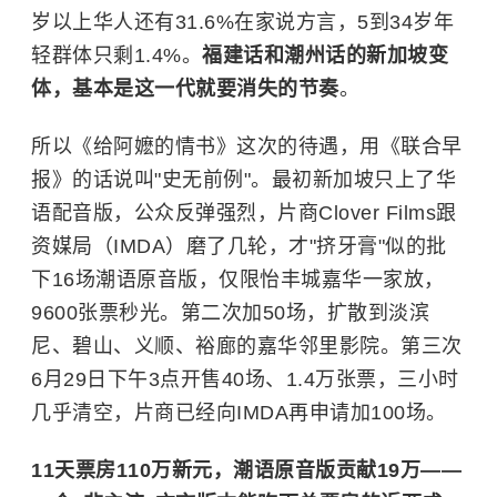
岁以上华人还有31.6%在家说方言，5到34岁年
轻群体只剩1.4%。
福建话和潮州话的新加坡变
体，基本是这一代就要消失的节奏
。
所以《给阿嬷的情书》这次的待遇，用《联合早
报》的话说叫"史无前例"。最初新加坡只上了华
语配音版，公众反弹强烈，片商Clover Films跟
资媒局（IMDA）磨了几轮，才"挤牙膏"似的批
下16场潮语原音版，仅限怡丰城嘉华一家放，
9600张票秒光。第二次加50场，扩散到淡滨
尼、碧山、义顺、裕廊的嘉华邻里影院。第三次
6月29日下午3点开售40场、1.4万张票，三小时
几乎清空，片商已经向IMDA再申请加100场。
11天票房110万新元，潮语原音版贡献19万——