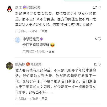
廖工
17
新加坡还是没有看清楚，有情有义是中华文化的底
蕴，而不是什么不分民族，西方的价值观就不同，尤
其是犹太更加是相反的。何来“不分民族”的乱扣帽子
广东网友
7月5日
回复
冲怼磅粗壳
5
他们更喜欢印家破
广东网友
7月6日
回复
姚炜楠
11
做人要有情有义这句话，不只是电影那个年代才讲的
话，我们潮汕人到今天，依然用这句话在教育下一
代。说句实在话，不要再报道我们潮汕了，我们潮汕
人千百年来的人文习俗，如今都在一点一点被外来文
化影响，这相当不好……
广东网友
7月5日
回复