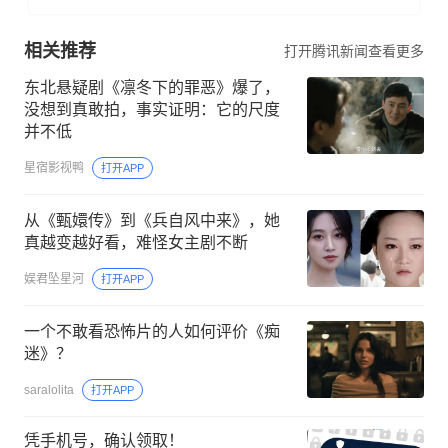
相关推荐
打开腾讯新闻查看更多
东北悬疑剧《凛冬下的罪恶》爆了，
没想到真敢拍，事实证明：它的尺度
并不低
星宿影视鸭
打开APP
从《甄嬛传》到《兵自风中来》，她
真越变越好看，难怪女主剧不断
娱君坠星河
打开APP
一个不敢看恐怖片的人如何评价《痴
迷》？
saralolita
打开APP
凭手机号，确认领取！