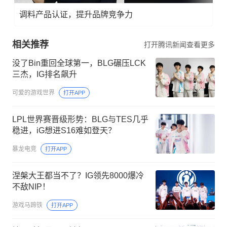
调料产品认证，提升品牌竞争力
相关推荐
打开腾讯新闻查看更多
没了Bin重回全球第一，BLG碾压LCK
三杰，IG排名飙升
可爱的游戏世界
打开APP
LPL世界赛晋级形势：BLG与TES几乎
稳进，iG想进S16难如登天？
暴龙电竞
打开APP
涅槃大王都当不了？IG领先8000爆冷
不敌NIP！
游戏马蹄铁
打开APP