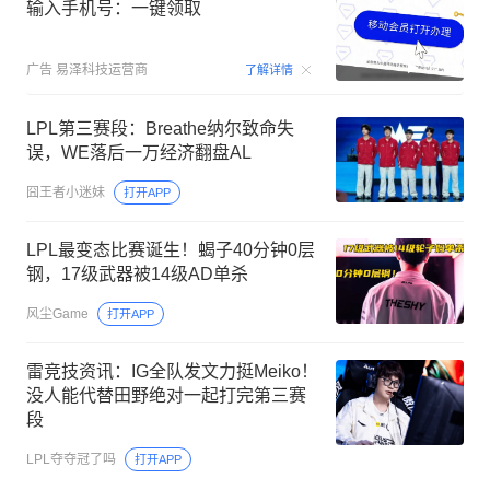
输入手机号：一键领取
00:15
广告
易泽科技运营商
了解详情
LPL第三赛段：Breathe纳尔致命失
误，WE落后一万经济翻盘AL
囧王者小迷妹
打开APP
LPL最变态比赛诞生！蝎子40分钟0层
钢，17级武器被14级AD单杀
风尘Game
打开APP
雷竞技资讯：IG全队发文力挺Meiko！
没人能代替田野绝对一起打完第三赛
段
LPL夺夺冠了吗
打开APP