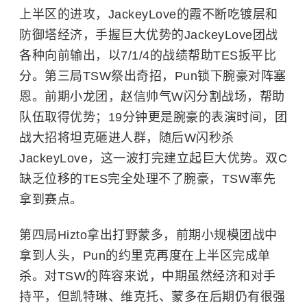
上半区的进攻，JackeyLove的霞不断吃镀层和
防御塔经济，手握巨大优势的JackeyLove团战
各种向前输出，以7/1/4的战绩帮助TES扳平比
分。
第三局TSW祭出奇招，Pun锁下
腕豪
对阵塞
恩。前期小龙团，赵信帅气W闪分割战场，帮助
队伍取得优势；19分钟更是腕豪的表演时间，团
战大招将坦克砸进人群，随后W闪秒杀
JackeyLove，这一波打完建立起巨大优势。双C
缺乏位移的TES完全处理不了腕豪，TSW率先
拿到赛点。
第四局Hizto拿出打野蒙多，前期小规模团战中
拿到人头，Pun的约里克再度在上半区完成单
杀。对TSW的阵容来说，中期虽然经济和对手
持平，但凯特琳、维克托、蒙多在后期仍有很强