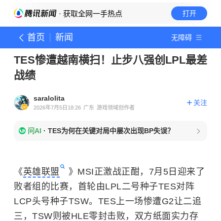
· 获取全网一手热点
打开
首页
新闻
无障碍
TES惨遭越南横扫！止步八强创LPL最差
战绩
saralolita
关注
2026年7月5日18:26
广东
游戏领域创作者
问AI
·
TES为何在关键对局中屡次出现BP失误？
《
英雄联盟
》MSI正激战正酣，7月5日迎来了
败者组的比赛，首轮由LPL二号种子TES对阵
LCP头号种子TSW。TES上一场惨遭G2让二追
三，TSW则被HLE零封击败，双方纸面实力存