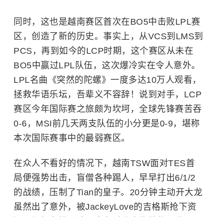
同时，这也是越南赛区首次在BO5中击败LPL赛
区，创造了新的历史。事实上，从VCS到LMS到
PCS，再到如今的LCP时期，这个赛区从未在
BO5中赢过LPL队伍，这次爆冷实在令人意外。
LPL名曲《突然的陀螺》一度多达10万人观看，
拯救华语乐坛，吾辈义不容辞！说到对手，LCP
赛区今年国际赛之旅颇为坎坷，全球先锋赛苦吞
0-6，MSI前几天两支队伍的小分更是0-9，堪称
本次国际赛事中的最弱赛区。
在众人不看好的情况下，越南TSW面对TES首
局便强势出击，盲僧各种踢人，早早打出6/1/2
的战绩，压制了Tian的皇子。20分钟主动开大龙
虽然出了意外，被JackeyLove的吉格斯抢下资