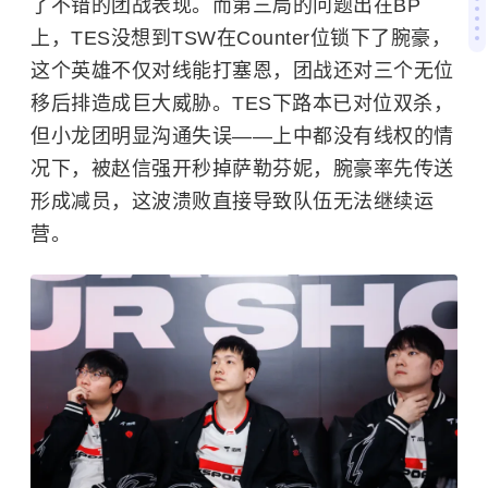
了不错的团战表现。而第三局的问题出在BP
上，TES没想到TSW在Counter位锁下了腕豪，
这个英雄不仅对线能打塞恩，团战还对三个无位
移后排造成巨大威胁。TES下路本已对位双杀，
但小龙团明显沟通失误——上中都没有线权的情
况下，被赵信强开秒掉萨勒芬妮，腕豪率先传送
形成减员，这波溃败直接导致队伍无法继续运
营。