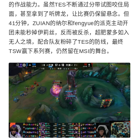
的作战能力。虽然TES不断通过分带试图咬住局
面，甚至拿到了听牌龙，让比赛仍保留悬念。但
41分钟，ZUIAN的纳尔和fengyue的派克主动开
团未能秒掉伊莉丝，反而被反杀，超肥蒙多如入
无人之境，配合队友粉碎了TES的防线，最终
TSW赢下系列赛，仍然留在MSI的舞台。