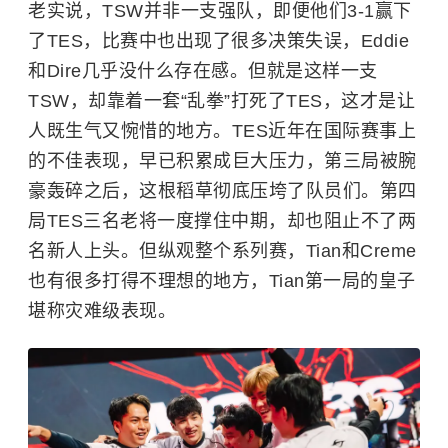
老实说，TSW并非一支强队，即便他们3-1赢下
了TES，比赛中也出现了很多决策失误，Eddie
和Dire几乎没什么存在感。但就是这样一支
TSW，却靠着一套“乱拳”打死了TES，这才是让
人既生气又惋惜的地方。TES近年在国际赛事上
的不佳表现，早已积累成巨大压力，第三局被腕
豪轰碎之后，这根稻草彻底压垮了队员们。第四
局TES三名老将一度撑住中期，却也阻止不了两
名新人上头。但纵观整个系列赛，Tian和Creme
也有很多打得不理想的地方，Tian第一局的皇子
堪称灾难级表现。