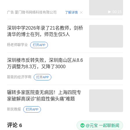
00:15
广告
厦门微书网络科技有限公司
了解详情
深圳中学2026年录了21名教师，剑桥
清华的博士在列，师范生仅5人
杨老师聊学业
打开APP
深圳楼市反转失败，深圳南山区从8.6
万调整为8.3万，又降了3000
筱筱的经济学啊
打开APP
辗转多家医院查无病因！上海四院专
家破解高误诊“前庭性偏头痛”难题
新民晚报
打开APP
评论
6
@元宝 一起聊新闻