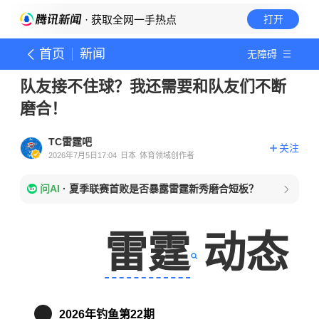
· 获取全网一手热点
打开
首页
新闻
无障碍
队友接不住球？我还需要和队友们不断
磨合！
TC雷霆吧
关注
2026年7月5日17:04
日本
体育领域创作者
问AI
·
夏季联赛首败是否暴露雷霆新秀磨合短板？
雷霆
动态
2026年钓鱼第22期