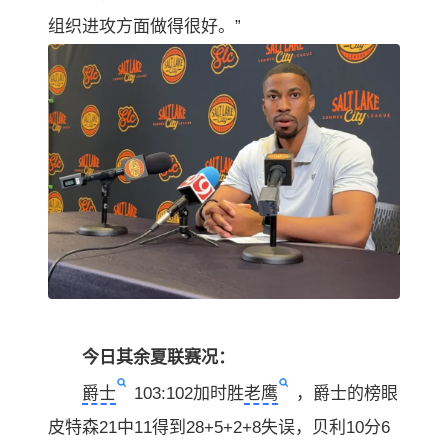
组织进攻方面做得很好。”
今日其余夏联赛况：
爵士
103:102加时胜
老鹰
，爵士的榜眼
皮特森21中11得到28+5+2+8失误，贝利10分6