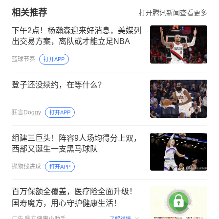
相关推荐
打开腾讯新闻查看更多
下午2点！杨瀚森迎来好消息，美媒列
出交易方案，离队或才能立足NBA
篮球节奏
打开APP
登子还没续约，在等什么？
狂言Doggy
打开APP
组建三巨头！阵容9人场均得分上双，
西部又诞生一支黑马球队
抛物线进球
打开APP
百万保额全覆盖，医疗险全面升级！
国寿魔方，用心守护健康生活！
00:06
广告
鼎立健康小助手
了解详情