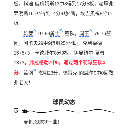
板，科迪·威廉姆斯13中8得到17分5板，老鹰弗
莱明斯16中4得到14分9助4断，埃吉奥福8分11
板。
雄鹿
97:83
勇士
蓝队，
国王
79:76篮
网，阿卡夫29中9得到25分4助，克利福德
16+5+3，卡德威尔8分9板，伊曼纽尔·夏普
13+3
，弗拉格勒7中0，通过两个罚球狂砍4
分
，
篮网
杰明23分，德雷克·鲍威尔9中0回敬
弗老大！
球员动态
麦凯恩嗨歌一曲！