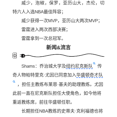
威少，泡椒，保罗，亚历山大，杰伦，切
特六人入选NBA最佳阵容；
威少获得一次MVP，亚历山大两次MVP；
雷霆进入两次西部决赛；
雷霆拿到一次总冠军。
新闻&流言
Shams：乔治城大学及
纽约尼克斯队
传
奇人物帕特里克·尤因已同意加入
华盛顿奇才队
，担任主教练布莱恩·基夫的助理教练。尤因
此前一直在尼克斯队担任大使角色，如今他将
重返教练席，前往华盛顿任职。
长期担任NBA教练的史蒂夫·克利福德也将