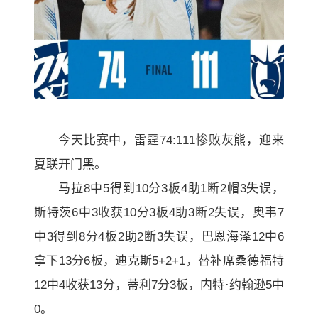
今天比赛中，雷霆74:111惨败灰熊，迎来
夏联开门黑。
马拉8中5得到10分3板4助1断2帽3失误，
斯特茨6中3收获10分3板4助3断2失误，奥韦7
中3得到8分4板2助2断3失误，巴恩海泽12中6
拿下13分6板，迪克斯5+2+1，替补席桑德福特
12中4收获13分，蒂利7分3板，内特·约翰逊5中
0。