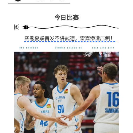
今日比赛
灰熊夏联首发不讲武德，雷霆惨遭压制！