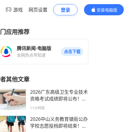
游戏
网页设置
登录
安装电脑版
内容更精彩
门应用推荐
腾讯新闻·电脑版
点击下载
全网热点早知道
者其他文章
2026广东高级卫生专业技术
资格考试成绩即将公布！附
查询入口
11小时前
2026中山义务教育镇街公办
学校志愿投档即将结束！录