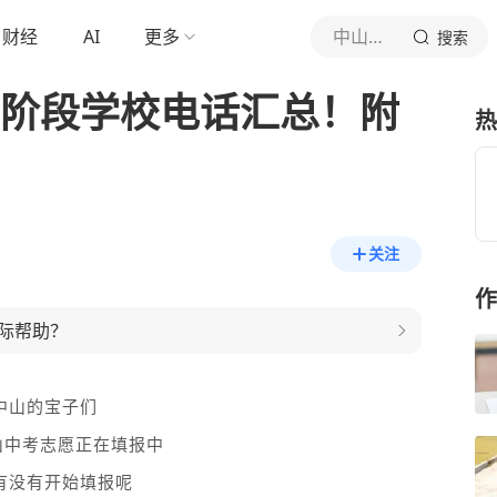
财经
AI
更多
中山本地宝
搜索
中阶段学校电话汇总！附
热
关注
作
际帮助？
中山的宝子们
中山中考志愿正在填报中
有没有开始填报呢