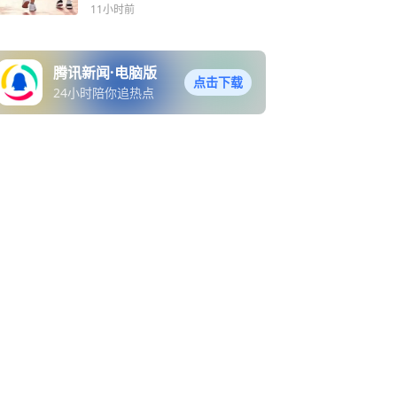
取结果怎么查询？
11小时前
腾讯新闻·电脑版
点击下载
24小时陪你追热点