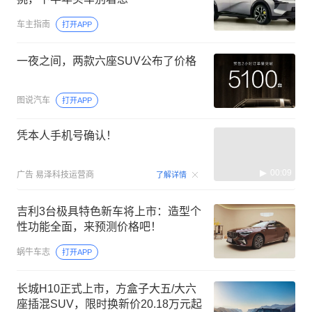
车主指南
打开APP
一夜之间，两款六座SUV公布了价格
图说汽车
打开APP
凭本人手机号确认！
00:09
广告
易泽科技运营商
了解详情
吉利3台极具特色新车将上市：造型个
性功能全面，来预测价格吧！
蜗牛车志
打开APP
长城H10正式上市，方盒子大五/大六
座插混SUV，限时换新价20.18万元起