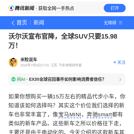
· 获取全网一手热点
打开
首页
新闻
无障碍
沃尔沃宣布官降，全球SUV只要15.98
万！
米粒说车
关注
2026年7月5日17:01
江苏
汽车领域创作者
问AI
·
EX30全球召回事件如何影响消费者信任？
如果你想购买一辆15万左右的精品代步小车，你
知道该如何选择吗？其实这个价位我们选择的新
车也非常丰富了，像
宝马MINI
，
奔驰smart
都有
类似的新车产品。这些新车之所以价格往下走，
主要还是由于电动化的。今天介绍的这款新车其