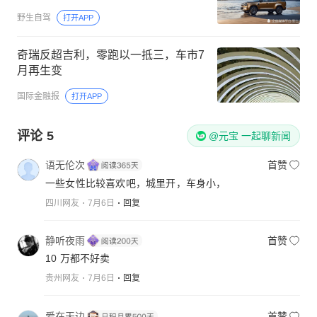
野生自驾
打开APP
奇瑞反超吉利，零跑以一抵三，车市7
月再生变
国际金融报
打开APP
评论
5
@元宝 一起聊新闻
语无伦次
首赞
一些女性比较喜欢吧，城里开，车身小，
四川网友
7月6日
回复
静听夜雨
首赞
10 万都不好卖
贵州网友
7月6日
回复
爱在天边
首赞