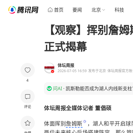
首页
要闻
北京
科技
【观察】挥别詹姆
正式揭幕
体坛周报
2026-07-05 16:59
发布于
北京
体坛周报官方账
4
问AI
·
凯斯勒能否成为湖人内线新支柱
评论
体坛周报全媒体记者 董倡硕
体面挥别
詹姆斯
，
湖人
和平开启球
两位未来核心后场搭建阵容。那么管