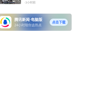
76人 ：“为他高兴，但篮球
00:15
-3小时前
已经不是我的生活了”
腾讯新闻·电脑版
点击下载
24小时陪你追热点