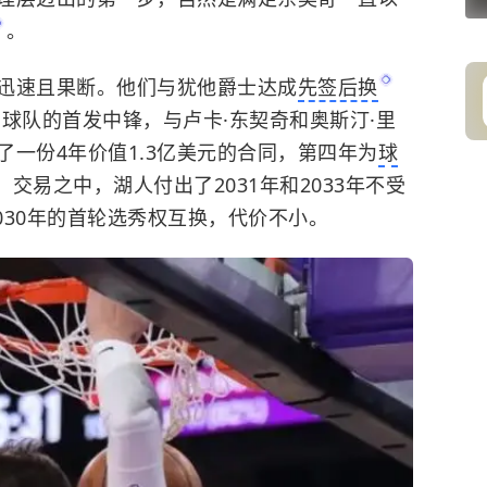
。
迅速且果断。他们与
犹他爵士
达成
先签后换
球队的首发中锋，与卢卡·东契奇和奥斯汀·里
一份4年价值1.3亿美元的合同，第四年为
球
交易之中，湖人付出了2031年和2033年不受
2030年的首轮选秀权互换，代价不小。