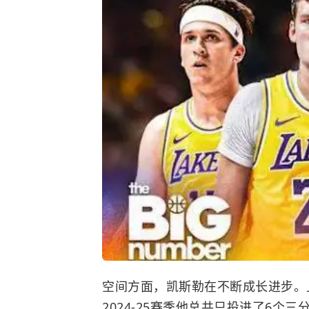
空间方面，凯斯勒在不断成长进步。
2024-25赛季他总共只投进了6个