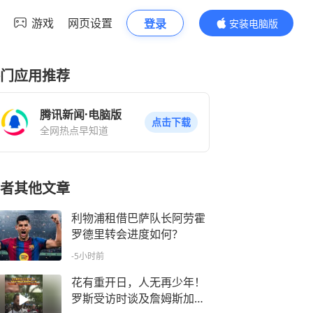
游戏
网页设置
登录
安装电脑版
内容更精彩
门应用推荐
腾讯新闻·电脑版
点击下载
全网热点早知道
者其他文章
利物浦租借巴萨队长阿劳霍
罗德里转会进度如何？
-5小时前
花有重开日，人无再少年！
罗斯受访时谈及詹姆斯加盟