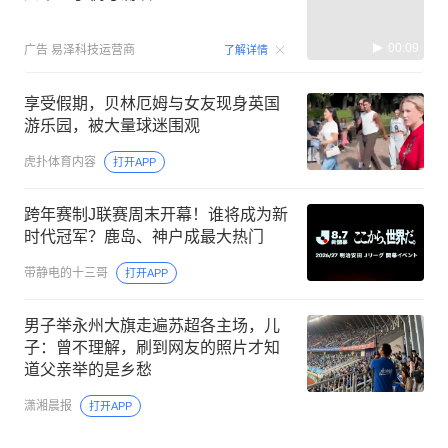
00:09
广告
易泽科技运营商
了解详情
享受假期，贝林厄姆与女友现身英国
游乐园，被大量球迷围观
虎扑体育内容
打开APP
跨年赛制J联赛周末开幕！谁将成为新
时代冠军？鹿岛、神户成最大热门
带静电的十三哥
打开APP
男子举永州大旗走遍苏超各主场，儿
子：曾不理解，刷到网友的照片才知
道父亲举的是乡愁
潇湘晨报
打开APP