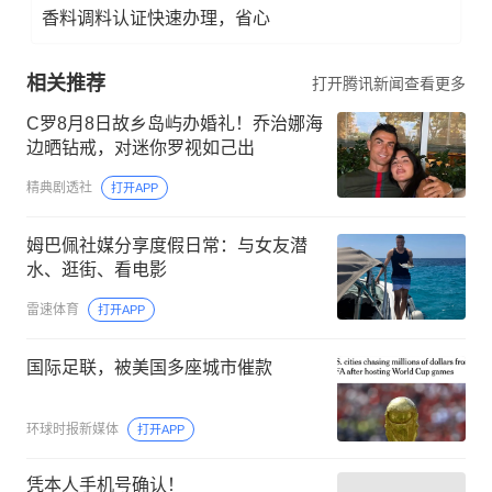
香料调料认证快速办理，省心
相关推荐
打开腾讯新闻查看更多
C罗8月8日故乡岛屿办婚礼！乔治娜海
边晒钻戒，对迷你罗视如己出
精典剧透社
打开APP
姆巴佩社媒分享度假日常：与女友潜
水、逛街、看电影
雷速体育
打开APP
国际足联，被美国多座城市催款
环球时报新媒体
打开APP
凭本人手机号确认！